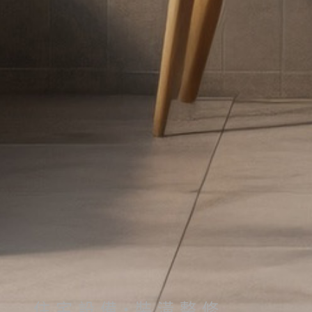
住 宅 設 備・裝 潢 整 修