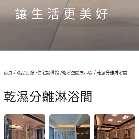
讓 生 活 更 美 好
首頁
產品目錄
住宅設備館
衛浴空間展示區
乾濕分離淋浴間
乾濕分離淋浴間