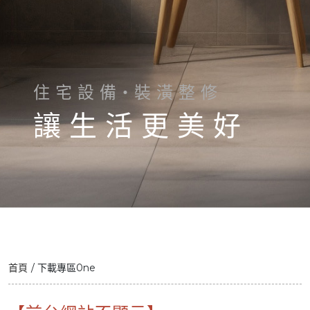
住 宅 設 備・裝 潢 整 修
讓 生 活 更 美 好
首頁
下載專區0ne