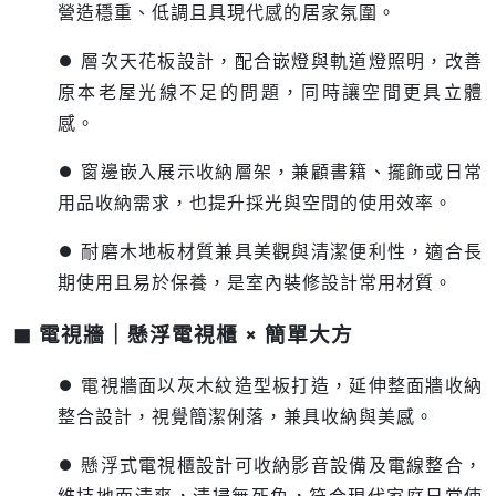
營造穩重、低調且具現代感的居家氛圍。
⏺︎ 層次天花板設計，配合嵌燈與軌道燈照明，改善
原本老屋光線不足的問題，同時讓空間更具立體
感。
⏺︎ 窗邊嵌入展示收納層架，兼顧書籍、擺飾或日常
用品收納需求，也提升採光與空間的使用效率。
⏺︎ 耐磨木地板材質兼具美觀與清潔便利性，適合長
期使用且易於保養，是室內裝修設計常用材質。
◼ 電視牆｜懸浮電視櫃 × 簡單大方
⏺︎ 電視牆面以灰木紋造型板打造，延伸整面牆收納
整合設計，視覺簡潔俐落，兼具收納與美感。
⏺︎ 懸浮式電視櫃設計可收納影音設備及電線整合，