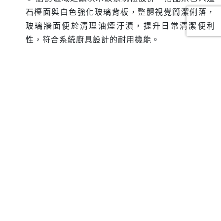
石檯面與白色強化玻璃背板，整體視覺簡潔俐落，
玻璃牆面便於清理油煙汙漬，提升日常清潔便利
性，符合系統廚具設計的耐用機能。
⏺︎ 採用一字型廚具設計，上下系統櫃完整收納鍋
具、餐具與備品，有效利用小坪數空間，解決舊屋
常見收納不足問題，是老屋翻新設計中常見的機能
升級配置。
⏺︎ 配備雙口瓦斯爐、抽油煙機、烘碗機、不鏽鋼水
槽，水槽並加裝萬向水龍頭，可自由調整角度，提
升使用靈活度，方便日常洗滌碗盤與清潔檯面，符
合台灣日常烹飪需求。
⏺︎ 地面鋪設防滑地磚，兼具安全性與清潔便利，整
體廚房裝修兼顧實用與美觀，是室內裝修設計規劃
中常見的耐用方案。